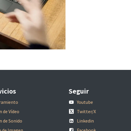
vicios
Seguir
ramiento
Youtube
n de Vídeo
Twitter/X
n de Sonido
Linkedin
o de Imagen
Facebook