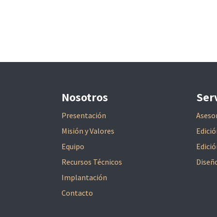
Nosotros
Ser
Presentación
Aseso
Misión y Valores
Edició
Equipo
Edició
Recursos Técnicos
Diseñ
Implantación
Contacto