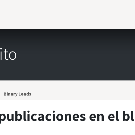
tros
Servicios
Frames Shop
Frames Portal
ito
Binary Leads
publicaciones en el b