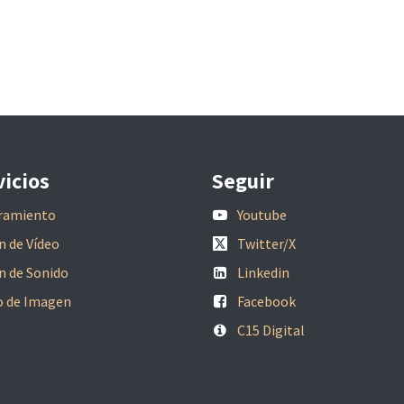
vicios
Seguir
ramiento
Youtube
n de Vídeo
Twitter/X
n de Sonido
Linkedin
o de Imagen
Facebook
C15 Digital