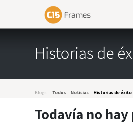
Ir al contenido
Inicio
Noso
Historias de éx
Blogs:
Todos
Noticias
Historias de éxito
Todavía no hay 